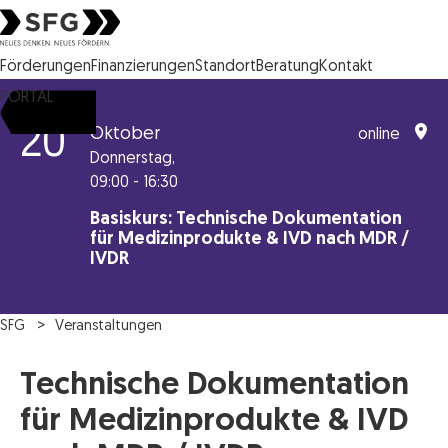
Steirische Wirtschaftsförderungsgesellschaft mbH SFG Logo
Förderungen
Finanzierungen
Standort
Beratung
Kontakt
PORTAL
20
Oktober
online
Donnerstag,
09:00 - 16:30
Basiskurs: Technische Dokumentation
für Medizinprodukte & IVD nach MDR /
IVDR
SFG
Veranstaltungen
Technische Dokumentation
für Medizinprodukte & IVD