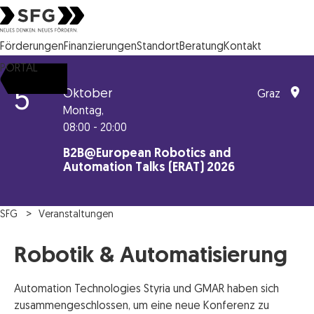
Steirische Wirtschaftsförderungsgesellschaft mbH SFG Logo
Förderungen
Finanzierungen
Standort
Beratung
Kontakt
PORTAL
5
Oktober
Graz
Montag,
08:00 - 20:00
B2B@European Robotics and
Automation Talks (ERAT) 2026
SFG
Veranstaltungen
Robotik & Automatisierung
Automation Technologies Styria und GMAR haben sich
zusammengeschlossen, um eine neue Konferenz zu