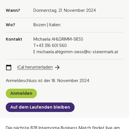
Wann?
Donnerstag,
21. November 2024
Wo?
Bozen | Italien
Kontakt
Michaela AHLGRIMM-SIESS
T+43 316 601 560
E michaela.ahlgrimm-siess@ic-steiermark.at
iCal herunterladen
Anmeldeschluss ist der 18. November 2024.
Anmelden
Auf dem Laufenden bleiben
Die nächste B2B Interpoma Business Match findet live am