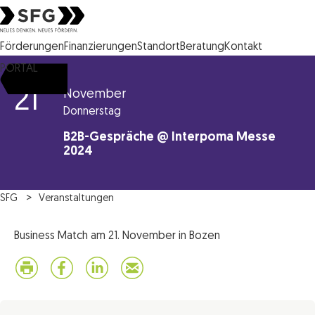
Steirische Wirtschaftsförderungsgesellschaft mbH SFG Logo
Förderungen
Finanzierungen
Standort
Beratung
Kontakt
PORTAL
21
November
Donnerstag
B2B-Gespräche @ Interpoma Messe
2024
SFG
Veranstaltungen
Business Match am 21. November in Bozen