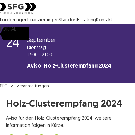
Steirische Wirtschaftsförderungsgesellschaft mbH SFG Logo
Förderungen
Finanzierungen
Standort
Beratung
Kontakt
PORTAL
24
September
Dienstag,
17:00 - 21:00
Aviso: Holz-Clusterempfang 2024
SFG
Veranstaltungen
Holz-Clusterempfang 2024
Aviso für den Holz-Clusterempfang 2024, weitere
Information folgen in Kürze.