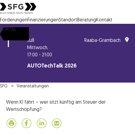
Steirische Wirtschaftsförderungsgesellschaft mbH SFG Logo
Förderungen
Finanzierungen
Standort
Beratung
Kontakt
PORTAL
1
Juli
Raaba-Grambach
Mittwoch,
17:00 - 21:00
AUTOTechTalk 2026
SFG
Veranstaltungen
Wenn KI fährt – wer sitzt künftig am Steuer der
Wertschöpfung?