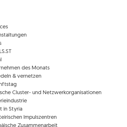
ices
nstaltungen
s
LS.ST
l
rnehmen des Monats
edeln & vernetzen
nftstag
rische Cluster- und Netzwerkorganisationen
rieindustrie
t in Styria
teirischen Impulszentren
päische Zusammenarbeit