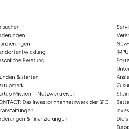
e suchen
Serv
rderungen
Vera
nanzierungen
New
andortentwicklung
IMPU
rsönliche Beratung
Porta
Unte
ünden & starten
Ansi
artupmark
Zuku
artup Mission – Netzwerkreisen
Stei
ONTACT: Das InvestorInnennetzwerk der SFG
Batte
ranstaltungen
Inves
rderungen & Finanzierungen
Die s
Euro