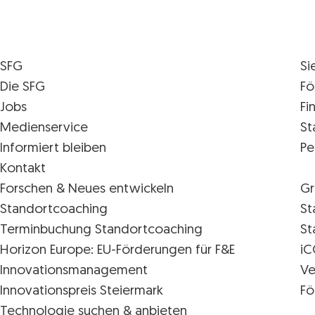
SFG
Si
Die SFG
Fö
Jobs
Fi
Medienservice
St
Informiert bleiben
Pe
Kontakt
Forschen & Neues entwickeln
Gr
Standortcoaching
St
Terminbuchung Standortcoaching
St
Horizon Europe: EU-Förderungen für F&E
iC
Innovations­management
Ve
Innovationspreis Steiermark
Fö
Technologie suchen & anbieten