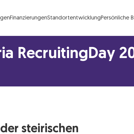
ngen
Finanzierungen
Standortentwicklung
Persönliche 
FG Logo
ia RecruitingDay 2
der steirischen