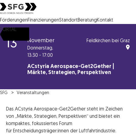
Steirische Wirtschaftsförderungsgesellschaft mbH SFG Logo
Förderungen
Finanzierungen
Standort
Beratung
Kontakt
PORTAL
13
November
Feldkirchen bei Graz
Donnerstag,
13:30 - 17:00
ACstyria Aerospace-Get2Gether |
Märkte, Strategien, Perspektiven
SFG
Veranstaltungen
Das ACstyria Aerospace-Get2Gether steht im Zeichen
von „Märkte, Strategien, Perspektiven“ und bietet ein
kompaktes, fokussiertes Forum
für Entscheidungsträger:innen der Luftfahrtindustrie.