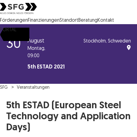
Steirische Wirtschaftsförderungsgesellschaft mbH SFG Logo
Förderungen
Finanzierungen
Standort
Beratung
Kontakt
PORTAL
30
August
Stockholm, Schweden
Montag,
09:00
5th ESTAD 2021
SFG
Veranstaltungen
5th ESTAD (European Steel
Technology and Application
Days)