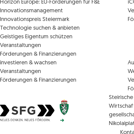
Horizon Europe: EU-Förderungen für F&E
iC
Innovations­management
Ve
Innovationspreis Steiermark
Fö
Technologie suchen & anbieten
Geistiges Eigentum schützen
Veranstaltungen
Förderungen & Finanzierungen
investieren & wachsen
Au
Veranstaltungen
We
Förderungen & Finanzierungen
Ve
Fö
Steirische
Wirtschaf
gesellsch
Nikolaipla
Steirische Wirtschaftsförderungsgesellschaft mbH S
Konta