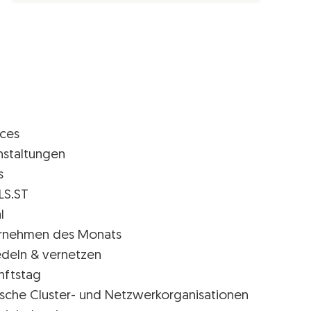
ices
nstaltungen
s
LS.ST
l
rnehmen des Monats
edeln & vernetzen
nftstag
rische Cluster- und Netzwerkorganisationen