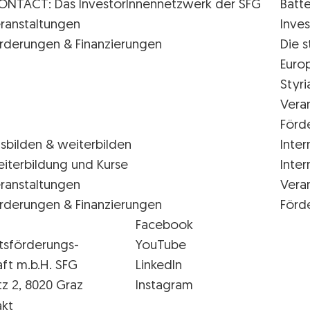
ONTACT: Das InvestorInnennetzwerk der SFG
Batte
ranstaltungen
Inves
rderungen & Finanzierungen
Die s
Euro
Styr
Vera
Förd
sbilden & weiterbilden
Inter
iterbildung und Kurse
Inter
ranstaltungen
Vera
rderungen & Finanzierungen
Förd
Facebook
tsförderungs-
YouTube
aft m.b.H. SFG
LinkedIn
tz 2, 8020 Graz
Instagram
FG Logo
kt