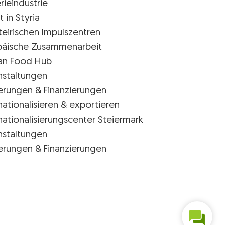
rieindustrie
t in Styria
teirischen Impulszentren
päische Zusammenarbeit
ian Food Hub
nstaltungen
erungen & Finanzierungen
nationalisieren & exportieren
nationalisierungscenter Steiermark
nstaltungen
erungen & Finanzierungen