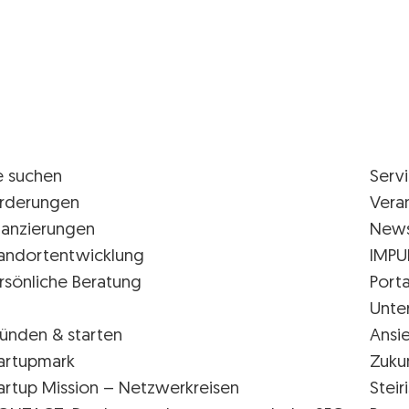
e suchen
Serv
rderungen
Vera
nanzierungen
New
andortentwicklung
IMPU
rsönliche Beratung
Porta
Unte
ünden & starten
Ansi
artupmark
Zuku
artup Mission – Netzwerkreisen
Stei