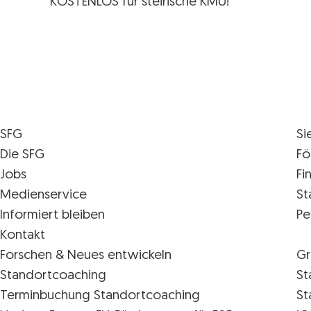
KOSTENLOS für steirische KMU!
SFG
Si
Die SFG
Fö
Jobs
Fi
Medienservice
St
Informiert bleiben
Pe
Kontakt
Forschen & Neues entwickeln
Gr
Standortcoaching
St
Terminbuchung Standortcoaching
St