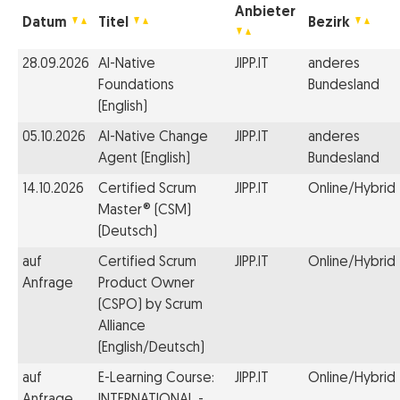
Anbieter
Datum
Titel
Bezirk
28.09.2026
AI-Native
JIPP.IT
anderes
Foundations
Bundesland
(English)
05.10.2026
AI-Native Change
JIPP.IT
anderes
Agent (English)
Bundesland
14.10.2026
Certified Scrum
JIPP.IT
Online/Hybrid
Master® (CSM)
(Deutsch)
auf
Certified Scrum
JIPP.IT
Online/Hybrid
Anfrage
Product Owner
(CSPO) by Scrum
Alliance
(English/Deutsch)
auf
E-Learning Course:
JIPP.IT
Online/Hybrid
Anfrage
INTERNATIONAL -