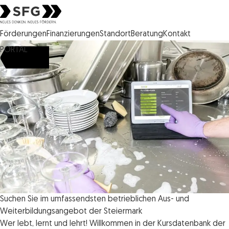
Steirische Wirtschaftsförderungsgesellschaft mbH SFG Logo
Förderungen
Finanzierungen
Standort
Beratung
Kontakt
PORTAL
Suchen Sie im umfassendsten betrieblichen Aus- und
Weiterbildungsangebot der Steiermark
Wer lebt, lernt und lehrt! Willkommen in der Kursdatenbank der