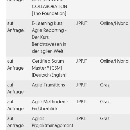
COLLABORATION
(The Foundation)
auf
E-Learning Kurs:
JIPP.IT
Online/Hybrid
Anfrage
Agile Reporting -
Der Kurs;
Berichtswesen in
der agilen Welt
auf
Certified Scrum
JIPP.IT
Online/Hybrid
Anfrage
Master® (CSM)
(Deutsch/English)
auf
Agile Transitions
JIPP.IT
Graz
Anfrage
auf
Agile Methoden -
JIPP.IT
Graz
Anfrage
Ein Überblick
auf
Agiles
JIPP.IT
Graz
Anfrage
Projektmanagement