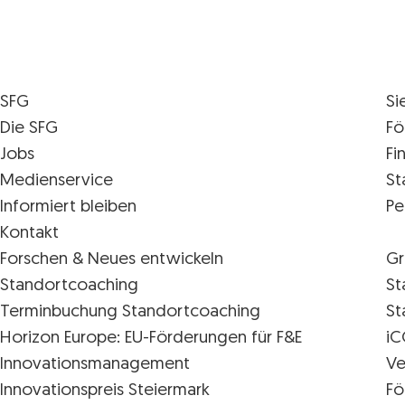
SFG
Si
Die SFG
Fö
Jobs
Fi
Medienservice
St
Informiert bleiben
Pe
Kontakt
Forschen & Neues entwickeln
Gr
Standortcoaching
St
Terminbuchung Standortcoaching
St
Horizon Europe: EU-Förderungen für F&E
iC
Innovations­management
Ve
Innovationspreis Steiermark
Fö