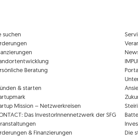
e suchen
Serv
rderungen
Vera
nanzierungen
New
andortentwicklung
IMPU
rsönliche Beratung
Porta
Unte
ünden & starten
Ansi
artupmark
Zuku
artup Mission – Netzwerkreisen
Stei
ONTACT: Das InvestorInnennetzwerk der SFG
Batte
ranstaltungen
Inves
rderungen & Finanzierungen
Die s