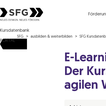
Förderu
Steirische Wirtschaftsförderungsgesellschaft mbH S
Kursdatenbank
SFG
ausbilden & weiterbilden
SFG Kursdatenb
PORTAL
E-Learn
Der Kur
agilen 