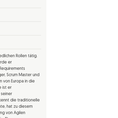
edlichen Rollen tätig.
urde er
s Requirements
ger, Scrum Master und
n von Europa in die
 ist er
 seiner
ennt die traditionelle
ate, hat zu diesem
ung von Agilen