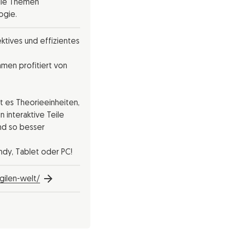
die Themen
ogie.
tives und effizientes
men profitiert von
bt es Theorieeinheiten,
 interaktive Teile
nd so besser
ndy, Tablet oder PC!
agilen-welt/