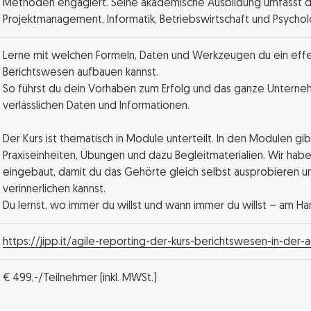
Methoden engagiert. Seine akademische Ausbildung umfasst 
Projektmanagement, Informatik, Betriebswirtschaft und Psychol
Lerne mit welchen Formeln, Daten und Werkzeugen du ein effek
Berichtswesen aufbauen kannst.
So führst du dein Vorhaben zum Erfolg und das ganze Unterneh
verlässlichen Daten und Informationen.
Der Kurs ist thematisch in Module unterteilt. In den Modulen gi
Praxiseinheiten, Übungen und dazu Begleitmaterialien. Wir haben
eingebaut, damit du das Gehörte gleich selbst ausprobieren u
verinnerlichen kannst.
Du lernst, wo immer du willst und wann immer du willst – am Ha
https://jipp.it/agile-reporting-der-kurs-berichtswesen-in-der-
€ 499,-/Teilnehmer (inkl. MWSt.)