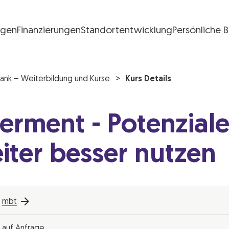
ngen
Finanzierungen
Standortentwicklung
Persönliche 
FG Logo
ank – Weiterbildung und Kurse
Kurs Details
rment - Potenziale
iter besser nutzen
mbt
auf Anfrage