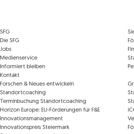
SFG
Si
Die SFG
Fö
Jobs
Fi
Medienservice
St
Informiert bleiben
Pe
Kontakt
Forschen & Neues entwickeln
Gr
Standortcoaching
St
Terminbuchung Standortcoaching
St
Horizon Europe: EU-Förderungen für F&E
iC
Innovations­management
Ve
Innovationspreis Steiermark
Fö