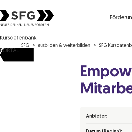
Förderu
Steirische Wirtschaftsförderungsgesellschaft mbH S
Kursdatenbank
SFG
ausbilden & weiterbilden
SFG Kursdatenb
PORTAL
Empowe
Mitarbe
Anbieter:
Datum (Beginn):