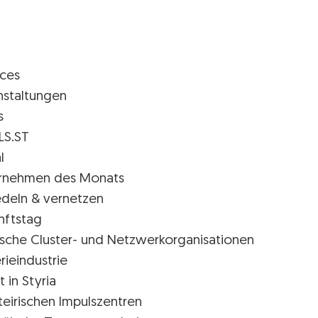
ices
nstaltungen
s
LS.ST
l
rnehmen des Monats
edeln & vernetzen
nftstag
rische Cluster- und Netzwerkorganisationen
rieindustrie
t in Styria
teirischen Impulszentren