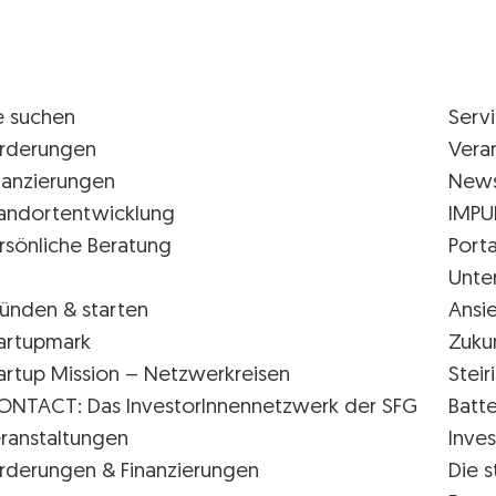
e suchen
Serv
rderungen
Vera
nanzierungen
New
andortentwicklung
IMPU
rsönliche Beratung
Porta
Unte
ünden & starten
Ansi
artupmark
Zuku
artup Mission – Netzwerkreisen
Stei
ONTACT: Das InvestorInnennetzwerk der SFG
Batte
ranstaltungen
Inves
rderungen & Finanzierungen
Die s