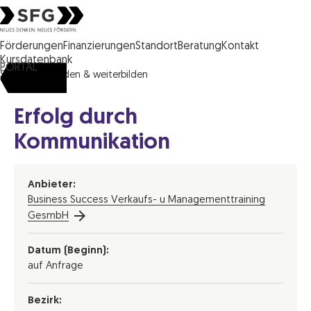
Steirische Wirtschaftsförderungsgesellschaft mbH SFG Logo
Förderungen
Finanzierungen
Standort
Beratung
Kontakt
Kursdatenbank
PORTAL
SFG
ausbilden & weiterbilden
Erfolg durch
Kommunikation
Anbieter:
Business Success Verkaufs- u Managementtraining
GesmbH
Datum (Beginn):
auf Anfrage
Bezirk: