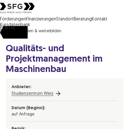
Steirische Wirtschaftsförderungsgesellschaft mbH SFG Logo
Förderungen
Finanzierungen
Standort
Beratung
Kontakt
Kursdatenbank
PORTAL
SFG
ausbilden & weiterbilden
Qualitäts- und
Projektmanagement im
Maschinenbau
Anbieter:
Studienzentrum Weiz
Datum (Beginn):
auf Anfrage
Bezirk: