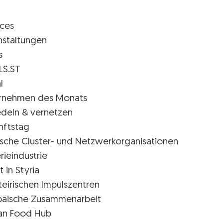
ices
nstaltungen
s
LS.ST
l
rnehmen des Monats
edeln & vernetzen
nftstag
rische Cluster- und Netzwerkorganisationen
rieindustrie
t in Styria
teirischen Impulszentren
päische Zusammenarbeit
ian Food Hub