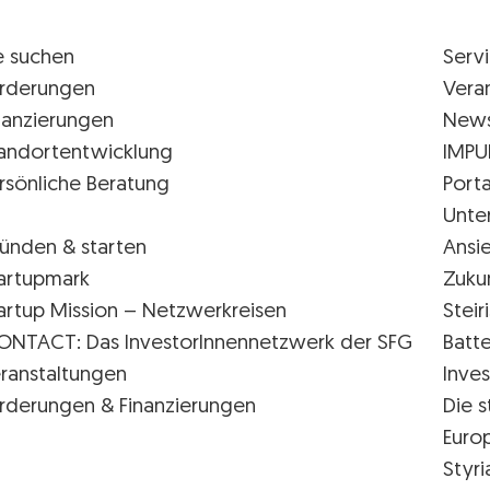
e suchen
Serv
rderungen
Vera
nanzierungen
New
andortentwicklung
IMPU
rsönliche Beratung
Porta
Unte
ünden & starten
Ansi
artupmark
Zuku
artup Mission – Netzwerkreisen
Stei
ONTACT: Das InvestorInnennetzwerk der SFG
Batte
ranstaltungen
Inves
rderungen & Finanzierungen
Die s
Euro
Styr