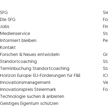
SFG
Si
Die SFG
Fö
Jobs
Fi
Medienservice
St
Informiert bleiben
Pe
Kontakt
Forschen & Neues entwickeln
Gr
Standortcoaching
St
Terminbuchung Standortcoaching
St
Horizon Europe: EU-Förderungen für F&E
iC
Innovations­management
Ve
Innovationspreis Steiermark
Fö
Technologie suchen & anbieten
Geistiges Eigentum schützen