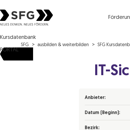
Förderu
Steirische Wirtschaftsförderungsgesellschaft mbH S
Kursdatenbank
SFG
ausbilden & weiterbilden
SFG Kursdatenb
PORTAL
IT-S
Anbieter:
Datum (Beginn):
Bezirk: