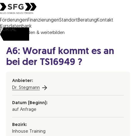
Steirische Wirtschaftsförderungsgesellschaft mbH SFG Logo
Förderungen
Finanzierungen
Standort
Beratung
Kontakt
Kursdatenbank
PORTAL
SFG
ausbilden & weiterbilden
A6: Worauf kommt es an
bei der TS16949 ?
Anbieter:
Dr. Stegmann
Datum (Beginn):
auf Anfrage
Bezirk:
Inhouse Training