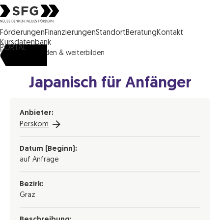
Steirische Wirtschaftsförderungsgesellschaft mbH SFG Logo
Förderungen
Finanzierungen
Standort
Beratung
Kontakt
Kursdatenbank
PORTAL
SFG
ausbilden & weiterbilden
Japanisch für Anfänger
Anbieter:
Perskom
Datum (Beginn):
auf Anfrage
Bezirk:
Graz
Beschreibung: