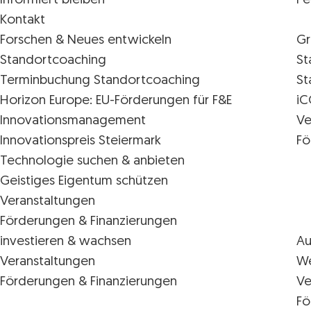
Informiert bleiben
Pe
Kontakt
Forschen & Neues entwickeln
Gr
Standortcoaching
St
Terminbuchung Standortcoaching
St
Horizon Europe: EU-Förderungen für F&E
iC
Innovations­management
Ve
Innovationspreis Steiermark
Fö
Technologie suchen & anbieten
Geistiges Eigentum schützen
Veranstaltungen
Förderungen & Finanzierungen
investieren & wachsen
Au
Veranstaltungen
We
Förderungen & Finanzierungen
Ve
Fö