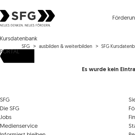
Förderu
Steirische Wirtschaftsförderungsgesellschaft mbH S
Kursdatenbank
SFG
ausbilden & weiterbilden
SFG Kursdatenb
PORTAL
Es wurde kein Eint
SFG
Si
Die SFG
Fö
Jobs
Fi
Medienservice
St