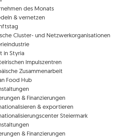
l
rnehmen des Monats
edeln & vernetzen
nftstag
rische Cluster- und Netzwerkorganisationen
rieindustrie
t in Styria
teirischen Impulszentren
päische Zusammenarbeit
ian Food Hub
nstaltungen
erungen & Finanzierungen
nationalisieren & exportieren
nationalisierungscenter Steiermark
nstaltungen
erungen & Finanzierungen