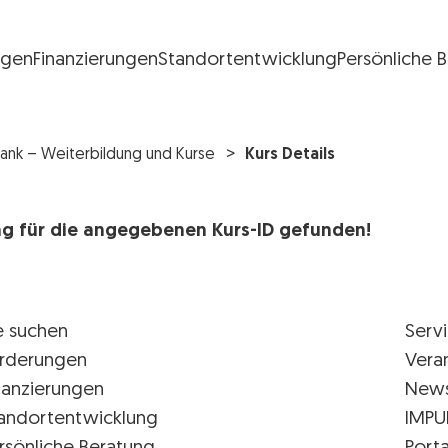
ngen
Finanzierungen
Standortentwicklung
Persönliche 
FG Logo
ank – Weiterbildung und Kurse
Kurs Details
rag für die angegebenen Kurs-ID gefunden!
e suchen
Serv
rderungen
Vera
nanzierungen
New
andortentwicklung
IMPU