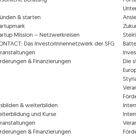
rsönliche Beratung
Porta
Unte
ünden & starten
Ansi
artupmark
Zuku
artup Mission – Netzwerkreisen
Stei
ONTACT: Das InvestorInnennetzwerk der SFG
Batte
ranstaltungen
Inves
rderungen & Finanzierungen
Die s
Euro
Styr
Vera
Förd
sbilden & weiterbilden
Inter
iterbildung und Kurse
Inter
ranstaltungen
Vera
rderungen & Finanzierungen
Förd