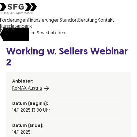
Steirische Wirtschaftsförderungsgesellschaft mbH SFG Logo
Förderungen
Finanzierungen
Standort
Beratung
Kontakt
Kursdatenbank
PORTAL
SFG
ausbilden & weiterbilden
Working w. Sellers Webinar
2
Anbieter:
ReMAX Austria
Datum (Beginn):
14.11.2025 13:00 Uhr
Datum (Ende):
14.11.2025