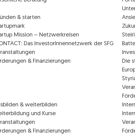
rsönliche Beratung
Porta
Unte
ünden & starten
Ansi
artupmark
Zuku
artup Mission – Netzwerkreisen
Stei
ONTACT: Das InvestorInnennetzwerk der SFG
Batte
ranstaltungen
Inves
rderungen & Finanzierungen
Die s
Euro
Styr
Vera
Förd
sbilden & weiterbilden
Inter
iterbildung und Kurse
Inter
ranstaltungen
Vera
rderungen & Finanzierungen
Förd