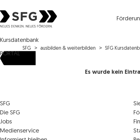
Förderu
Steirische Wirtschaftsförderungsgesellschaft mbH S
Kursdatenbank
SFG
ausbilden & weiterbilden
SFG Kursdatenb
PORTAL
Es wurde kein Eint
SFG
Si
Die SFG
Fö
Jobs
Fi
Medienservice
St