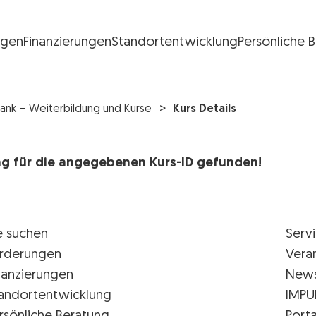
ngen
Finanzierungen
Standortentwicklung
Persönliche 
FG Logo
ank – Weiterbildung und Kurse
Kurs Details
rag für die angegebenen Kurs-ID gefunden!
e suchen
Serv
rderungen
Vera
nanzierungen
New
andortentwicklung
IMPU