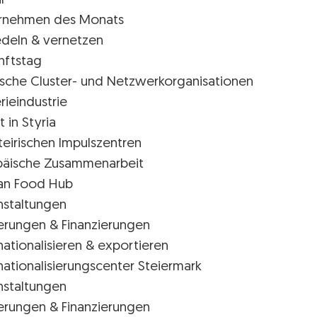
l
rnehmen des Monats
edeln & vernetzen
nftstag
rische Cluster- und Netzwerkorganisationen
rieindustrie
t in Styria
teirischen Impulszentren
päische Zusammenarbeit
ian Food Hub
nstaltungen
erungen & Finanzierungen
nationalisieren & exportieren
nationalisierungscenter Steiermark
nstaltungen
erungen & Finanzierungen