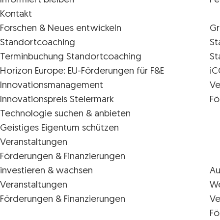
Informiert bleiben
Pe
Kontakt
Forschen & Neues entwickeln
Gr
Standortcoaching
St
Terminbuchung Standortcoaching
St
Horizon Europe: EU-Förderungen für F&E
iC
Innovations­management
Ve
Innovationspreis Steiermark
Fö
Technologie suchen & anbieten
Geistiges Eigentum schützen
Veranstaltungen
Förderungen & Finanzierungen
investieren & wachsen
Au
Veranstaltungen
We
Förderungen & Finanzierungen
Ve
Fö