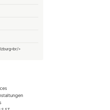
alzburg<br/>
ices
nstaltungen
s