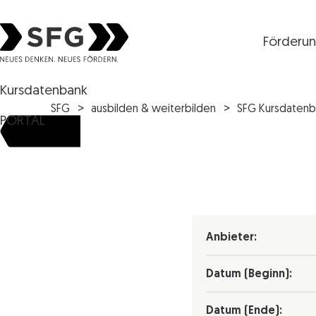
Förderu
Steirische Wirtschaftsförderungsgesellschaft mbH S
Kursdatenbank
SFG
ausbilden & weiterbilden
SFG Kursdatenb
PORTAL
Anbieter:
Datum (Beginn):
Datum (Ende):