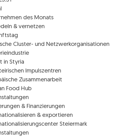
LS.ST
l
rnehmen des Monats
edeln & vernetzen
nftstag
rische Cluster- und Netzwerkorganisationen
rieindustrie
t in Styria
teirischen Impulszentren
päische Zusammenarbeit
ian Food Hub
nstaltungen
erungen & Finanzierungen
nationalisieren & exportieren
nationalisierungscenter Steiermark
nstaltungen