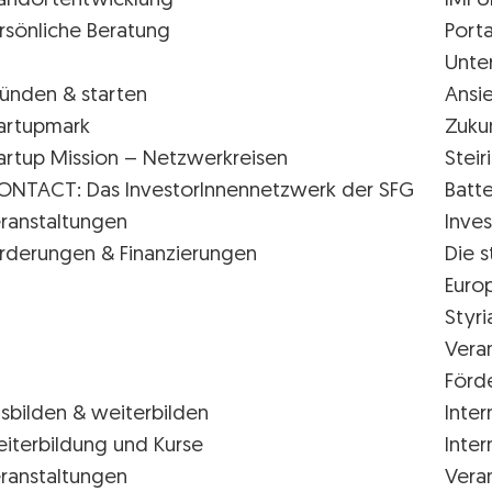
andortentwicklung
IMPU
rsönliche Beratung
Porta
Unte
ünden & starten
Ansi
artupmark
Zuku
artup Mission – Netzwerkreisen
Stei
ONTACT: Das InvestorInnennetzwerk der SFG
Batte
ranstaltungen
Inves
rderungen & Finanzierungen
Die s
Euro
Styr
Vera
Förd
sbilden & weiterbilden
Inter
iterbildung und Kurse
Inter
ranstaltungen
Vera