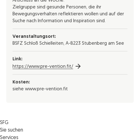
Anschluss an die Woche.
Zielgruppe sind gesunde Personen, die ihr
Bewegungsverhalten reflektieren wollen und auf der
Suche nach Information und Inspiration sind.
Veranstaltungsort:
BSFZ Schloß Schielleiten, A-8223 Stubenberg am See
Link:
https://www.pre-vention.fit/
Kosten:
siehe www.pre-vention.fit
SFG
Die SFG
Sie suchen
Jobs
Förderungen
Services