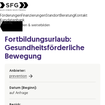
Steirische Wirtschaftsförderungsgesellschaft mbH SFG Logo
Förderungen
Finanzierungen
Standort
Beratung
Kontakt
Kursdatenbank
PORTAL
SFG
ausbilden & weiterbilden
Fortbildungsurlaub:
Gesundheitsförderliche
Bewegung
Anbieter:
prevention
Datum (Beginn):
auf Anfrage
Bezirk: