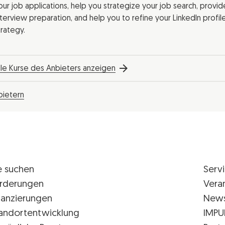
our job applications, help you strategize your job search, provid
nterview preparation, and help you to refine your LinkedIn profi
trategy.
lle Kurse des Anbieters anzeigen
bietern
e suchen
Serv
rderungen
Vera
nanzierungen
New
andortentwicklung
IMPU