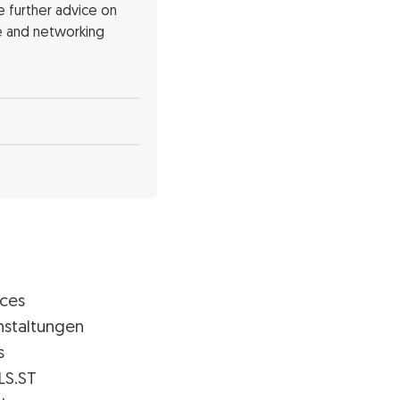
e further advice on
le and networking
ices
nstaltungen
s
LS.ST