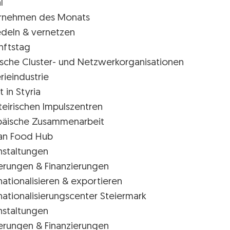
l
rnehmen des Monats
edeln & vernetzen
nftstag
rische Cluster- und Netzwerkorganisationen
rieindustrie
t in Styria
teirischen Impulszentren
päische Zusammenarbeit
ian Food Hub
nstaltungen
erungen & Finanzierungen
nationalisieren & exportieren
nationalisierungscenter Steiermark
nstaltungen
erungen & Finanzierungen