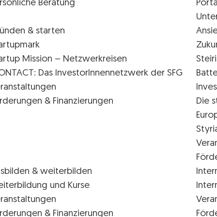
rsönliche Beratung
Porta
Unte
ünden & starten
Ansi
artupmark
Zuku
artup Mission – Netzwerkreisen
Stei
ONTACT: Das InvestorInnennetzwerk der SFG
Batte
ranstaltungen
Inves
rderungen & Finanzierungen
Die s
Euro
Styr
Vera
Förd
sbilden & weiterbilden
Inter
iterbildung und Kurse
Inter
ranstaltungen
Vera
rderungen & Finanzierungen
Förd