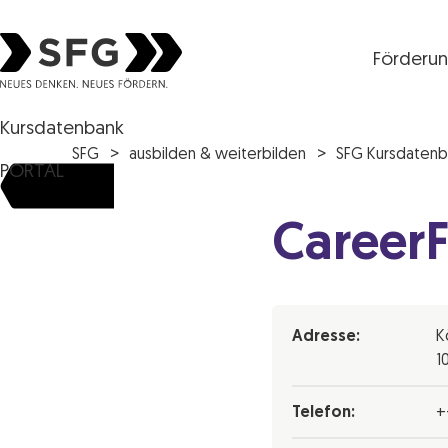
Förderu
Steirische Wirtschaftsförderungsgesellschaft mbH S
Kursdatenbank
SFG
ausbilden & weiterbilden
SFG Kursdatenb
PORTAL
Career
Adresse:
K
1
Telefon:
+