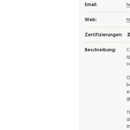
Email:
h
Web:
h
Zertifizierungen:
Z
Beschreibung:
C
s
c
O
b
e
g
T
d
t