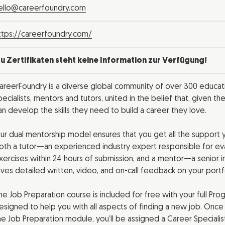
ello@careerfoundry.com
ttps://careerfoundry.com/
u Zertifikaten steht keine Information zur Verfügung!
areerFoundry is a diverse global community of over 300 educati
pecialists, mentors and tutors, united in the belief that, given th
an develop the skills they need to build a career they love.
ur dual mentorship model ensures that you get all the support y
oth a tutor—an experienced industry expert responsible for eva
xercises within 24 hours of submission, and a mentor—a senior 
ives detailed written, video, and on-call feedback on your portf
he Job Preparation course is included for free with your full Pr
esigned to help you with all aspects of finding a new job. Once
he Job Preparation module, you’ll be assigned a Career Specialist