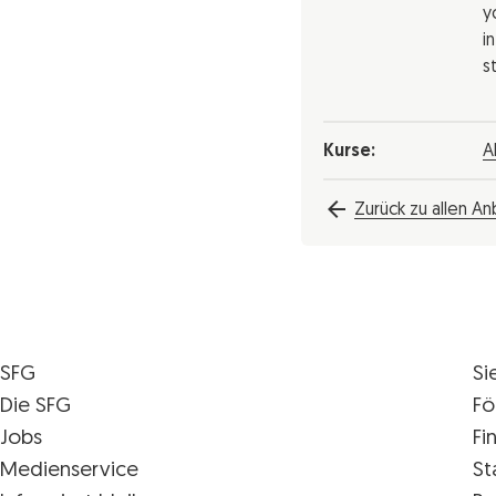
y
i
s
Kurse:
A
Zurück zu allen An
SFG
Si
Die SFG
Fö
Jobs
Fi
Medienservice
St