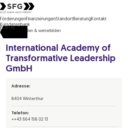
Steirische Wirtschaftsförderungsgesellschaft mbH SFG Logo
Förderungen
Finanzierungen
Standort
Beratung
Kontakt
Kursdatenbank
PORTAL
SFG
ausbilden & weiterbilden
International Academy of
Transformative Leadership
GmbH
Adresse:
8404 Winterthur
Telefon:
++43 664 158 02 13