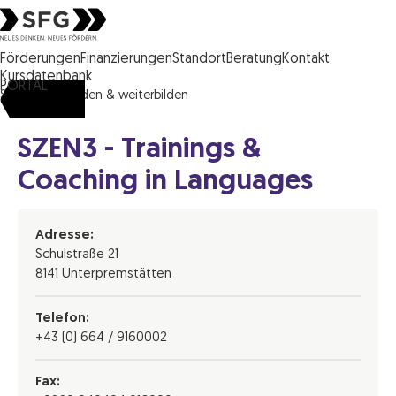
Steirische Wirtschaftsförderungsgesellschaft mbH SFG Logo
Förderungen
Finanzierungen
Standort
Beratung
Kontakt
Kursdatenbank
PORTAL
SFG
ausbilden & weiterbilden
SZEN3 - Trainings &
Coaching in Languages
Adresse:
Schulstraße 21
8141 Unterpremstätten
Telefon:
+43 (0) 664 / 9160002
Fax: