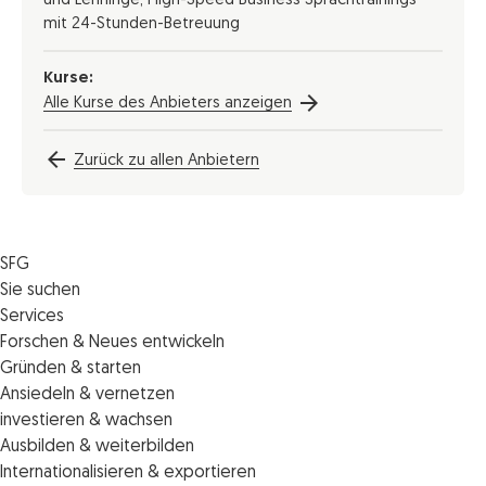
und Lehrlinge, High-Speed Business Sprachtrainings
mit 24-Stunden-Betreuung
Kurse:
Alle Kurse des Anbieters anzeigen
Zurück zu allen Anbietern
SFG
Die SFG
Sie suchen
Jobs
Förderungen
Services
Medienservice
Finanzierungen
Veranstaltungen
Forschen & Neues entwickeln
Informiert bleiben
Standortentwicklung
News
Standortcoaching
Gründen & starten
Kontakt
Persönliche Beratung
IMPULS.ST
Terminbuchung Standortcoaching
Startupmark
Ansiedeln & vernetzen
Portal
Horizon Europe: EU-Förderungen für F&E
Startup Mission – Netzwerkreisen
Zukunftstag
investieren & wachsen
Unternehmen des Monats
Innovations­management
iCONTACT: Das InvestorInnennetzwerk der SFG
Steirische Cluster- und Netzwerkorganisationen
Veranstaltungen
Ausbilden & weiterbilden
Innovationspreis Steiermark
Veranstaltungen
Batterieindustrie
Förderungen & Finanzierungen
Weiterbildung und Kurse
Internationalisieren & exportieren