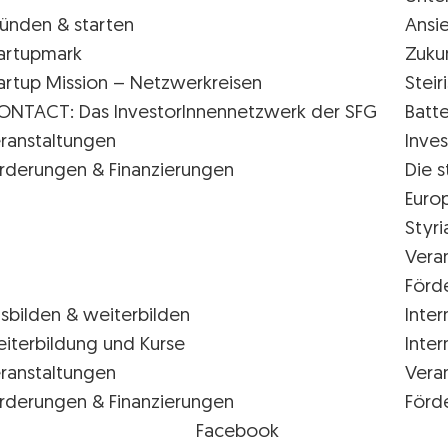
ünden & starten
Ansi
artupmark
Zuku
artup Mission – Netzwerkreisen
Stei
ONTACT: Das InvestorInnennetzwerk der SFG
Batte
ranstaltungen
Inves
rderungen & Finanzierungen
Die s
Euro
Styr
Vera
Förd
sbilden & weiterbilden
Inter
iterbildung und Kurse
Inter
ranstaltungen
Vera
rderungen & Finanzierungen
Förd
Facebook