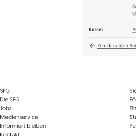
B
5
Kurse:
A
Zurück zu allen An
SFG
Si
Die SFG
Fö
Jobs
Fi
Medienservice
St
Informiert bleiben
Pe
Kontakt