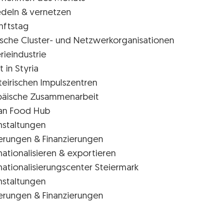
edeln & vernetzen
nftstag
rische Cluster- und Netzwerkorganisationen
rieindustrie
t in Styria
teirischen Impulszentren
päische Zusammenarbeit
ian Food Hub
nstaltungen
erungen & Finanzierungen
nationalisieren & exportieren
nationalisierungscenter Steiermark
nstaltungen
erungen & Finanzierungen