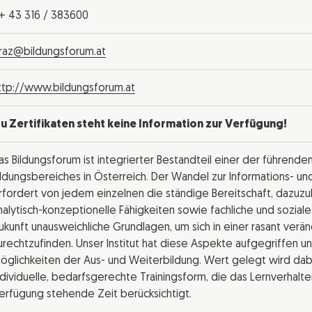
+ 43 316 / 383600
raz@bildungsforum.at
ttp://www.bildungsforum.at
u Zertifikaten steht keine Information zur Verfügung!
as Bildungsforum ist integrierter Bestandteil einer der führende
ildungsbereiches in Österreich. Der Wandel zur Informations- u
rfordert von jedem einzelnen die ständige Bereitschaft, dazuzuler
nalytisch-konzeptionelle Fähigkeiten sowie fachliche und sozia
ukunft unausweichliche Grundlagen, um sich in einer rasant ver
urechtzufinden. Unser Institut hat diese Aspekte aufgegriffen un
öglichkeiten der Aus- und Weiterbildung. Wert gelegt wird dabe
ndividuelle, bedarfsgerechte Trainingsform, die das Lernverhalte
erfügung stehende Zeit berücksichtigt.