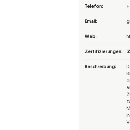
Telefon:
+
Email:
g
Web:
h
Zertifizierungen:
Z
Beschreibung:
D
B
e
a
Z
z
M
i
V