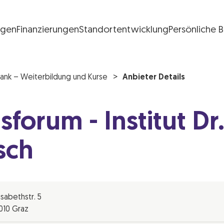
ngen
Finanzierungen
Standortentwicklung
Persönliche 
FG Logo
ank – Weiterbildung und Kurse
Anbieter Details
sforum - Institut Dr
sch
lisabethstr. 5
010 Graz