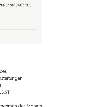
nfte unter 0463 509
ices
nstaltungen
s
LS.ST
l
rnehmen des Monats