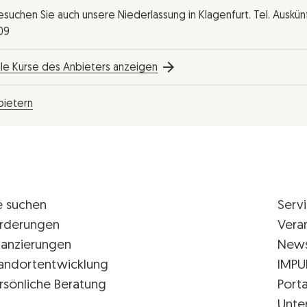
esuchen Sie auch unsere Niederlassung in Klagenfurt. Tel. Auskü
09
lle Kurse des Anbieters anzeigen
bietern
e suchen
Serv
rderungen
Vera
nanzierungen
New
andortentwicklung
IMPU
rsönliche Beratung
Porta
Unte