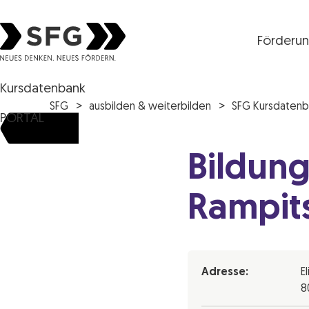
Förderu
Steirische Wirtschaftsförderungsgesellschaft mbH S
Kursdatenbank
SFG
ausbilden & weiterbilden
SFG Kursdatenb
PORTAL
Bildung
Rampit
Adresse:
E
8