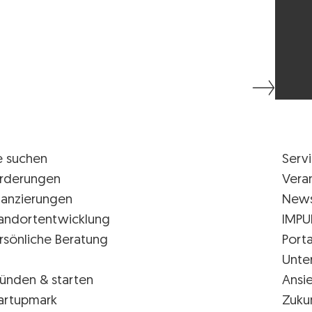
e suchen
Serv
rderungen
Vera
nanzierungen
New
andortentwicklung
IMPU
rsönliche Beratung
Porta
Unte
ünden & starten
Ansi
artupmark
Zuku