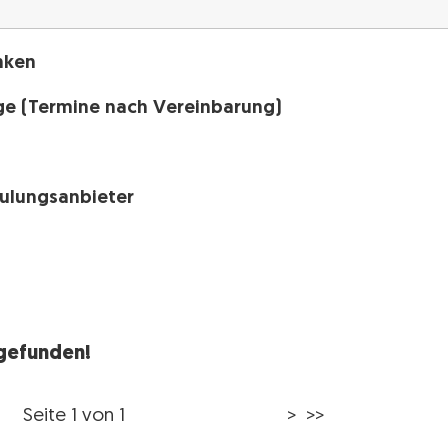
nken
ge (Termine nach Vereinbarung)
h
hulungsanbieter
 gefunden!
Seite 1 von 1
> >>