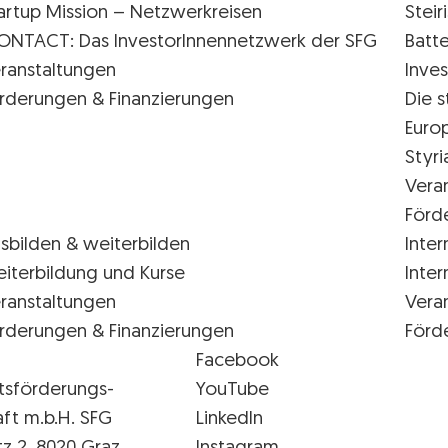
artup Mission – Netzwerkreisen
Stei
ONTACT: Das InvestorInnennetzwerk der SFG
Batte
ranstaltungen
Inves
rderungen & Finanzierungen
Die s
Euro
Styr
Vera
Förd
sbilden & weiterbilden
Inter
iterbildung und Kurse
Inter
ranstaltungen
Vera
rderungen & Finanzierungen
Förd
Facebook
tsförderungs-
YouTube
aft m.b.H. SFG
LinkedIn