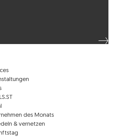
ices
nstaltungen
s
LS.ST
l
rnehmen des Monats
edeln & vernetzen
nftstag