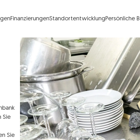
ngen
Finanzierungen
Standortentwicklung
Persönliche 
FG Logo
enbank
n Sie
en Sie