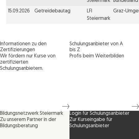
Steiermark
Bundesland
15.09.2026
Getreidebautag
LFI
Graz-Umge
Steiermark
Informationen zu den
Schulungsanbieter von A
Zertifizierungen
bis Z
Wir fördern nur Kurse von
Profis beim Weiterbilden
zertifizierten
Schulungsanbietern.
Bildungsnetzwerk Steiermark
Login für Schulungsanbieter
Zu unserem Partner in der
Zur Kurseingabe für
Bildungsberatung
Schulungsanbieter