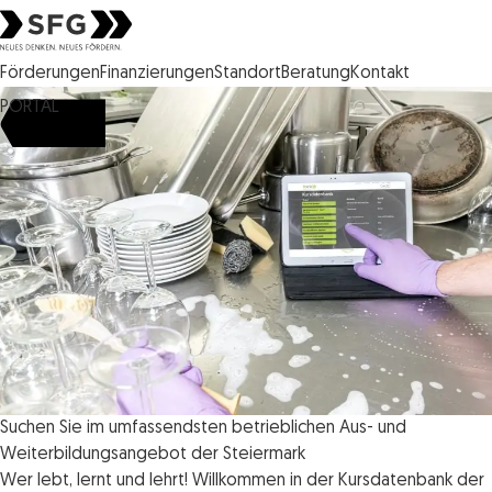
Steirische Wirtschaftsförderungsgesellschaft mbH SFG Logo
Förderungen
Finanzierungen
Standort
Beratung
Kontakt
PORTAL
Suchen Sie im umfassendsten betrieblichen Aus- und
Weiterbildungsangebot der Steiermark
Wer lebt, lernt und lehrt! Willkommen in der Kursdatenbank der