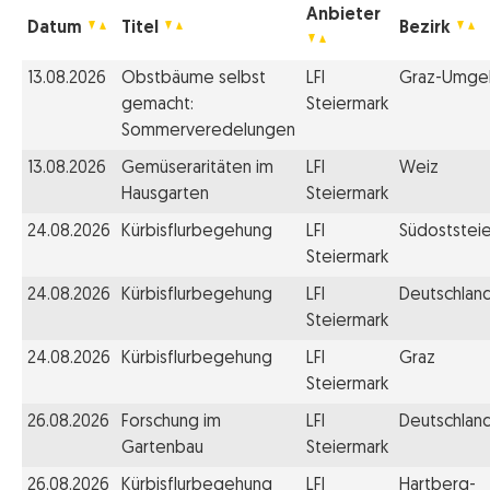
Anbieter
Datum
Titel
Bezirk
13.08.2026
Obstbäume selbst
LFI
Graz-Umge
gemacht:
Steiermark
Sommerveredelungen
13.08.2026
Gemüseraritäten im
LFI
Weiz
Hausgarten
Steiermark
24.08.2026
Kürbisflurbegehung
LFI
Südoststei
Steiermark
24.08.2026
Kürbisflurbegehung
LFI
Deutschlan
Steiermark
24.08.2026
Kürbisflurbegehung
LFI
Graz
Steiermark
26.08.2026
Forschung im
LFI
Deutschlan
Gartenbau
Steiermark
26.08.2026
Kürbisflurbegehung
LFI
Hartberg-