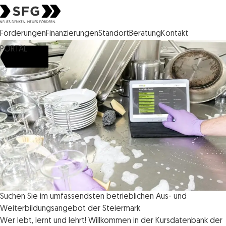
Steirische Wirtschaftsförderungsgesellschaft mbH SFG Logo
Förderungen
Finanzierungen
Standort
Beratung
Kontakt
PORTAL
Suchen Sie im umfassendsten betrieblichen Aus- und
Weiterbildungsangebot der Steiermark
Wer lebt, lernt und lehrt! Willkommen in der Kursdatenbank der