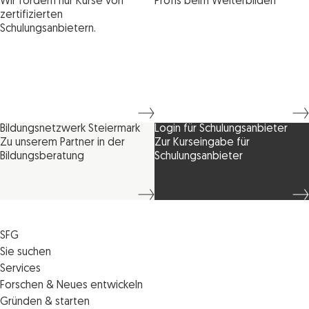
Wir fördern nur Kurse von
Profis beim Weiterbilden
zertifizierten
Schulungsanbietern.
Bildungsnetzwerk Steiermark
Login für Schulungsanbieter
Zu unserem Partner in der
Zur Kurseingabe für
Bildungsberatung
Schulungsanbieter
SFG
Die SFG
Sie suchen
Jobs
Förderungen
Services
Medienservice
Finanzierungen
Veranstaltungen
Forschen & Neues entwickeln
Informiert bleiben
Standortentwicklung
News
Standortcoaching
Gründen & starten