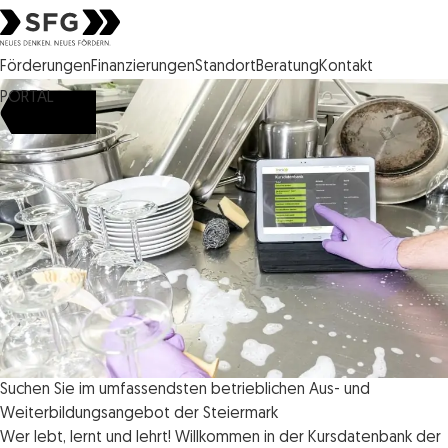
Steirische Wirtschaftsförderungsgesellschaft mbH SFG Logo
Förderungen
Finanzierungen
Standort
Beratung
Kontakt
PORTAL
Suchen Sie im umfassendsten betrieblichen Aus- und
Weiterbildungsangebot der Steiermark
Wer lebt, lernt und lehrt! Willkommen in der Kursdatenbank der