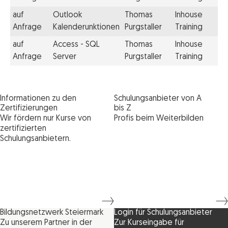
auf
Outlook
Thomas
Inhouse
Anfrage
Kalenderunktionen
Purgstaller
Training
auf
Access - SQL
Thomas
Inhouse
Anfrage
Server
Purgstaller
Training
Informationen zu den
Schulungsanbieter von A
Zertifizierungen
bis Z
Wir fördern nur Kurse von
Profis beim Weiterbilden
zertifizierten
Schulungsanbietern.
Bildungsnetzwerk Steiermark
Login für Schulungsanbieter
Zu unserem Partner in der
Zur Kurseingabe für