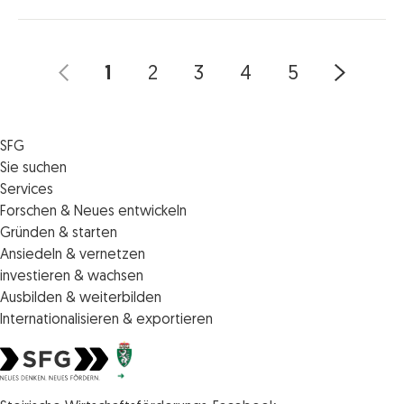
1
2
3
4
5
SFG
Die SFG
Sie suchen
Jobs
Förderungen
Services
Medienservice
Finanzierungen
Veranstaltungen
Forschen & Neues entwickeln
Informiert bleiben
Standortentwicklung
News
Standortcoaching
Gründen & starten
Kontakt
Persönliche Beratung
IMPULS.ST
Terminbuchung Standortcoaching
Startupmark
Ansiedeln & vernetzen
Portal
Horizon Europe: EU-Förderungen für F&E
Startup Mission – Netzwerkreisen
Zukunftstag
investieren & wachsen
Unternehmen des Monats
Innovations­management
iCONTACT: Das InvestorInnennetzwerk der SFG
Steirische Cluster- und Netzwerkorganisationen
Veranstaltungen
Ausbilden & weiterbilden
Innovationspreis Steiermark
Veranstaltungen
Batterieindustrie
Förderungen & Finanzierungen
Weiterbildung und Kurse
Internationalisieren & exportieren
Technologie suchen & anbieten
Förderungen & Finanzierungen
Invest in Styria
Veranstaltungen
Internationalisierungscenter Steiermark
Geistiges Eigentum schützen
Die steirischen Impulszentren
Förderungen & Finanzierungen
Veranstaltungen
Veranstaltungen
Europäische Zusammenarbeit
Förderungen & Finanzierungen
Steirische Wirtschaftsförderungsgesellschaft mbH SFG Logo