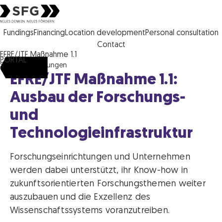
Steirische Wirtschaftsförderungs gesellschaft mbH SFG logo
Fundings
Financing
Location development
Personal consultation
Contact
EFRE/JTF Maßnahme 1.1
PORTAL
SFG
Förderungen
EFRE/JTF Maßnahme 1.1:
Ausbau der Forschungs-
und
Technologieinfrastruktur
Forschungseinrichtungen und Unternehmen
werden dabei unterstützt, ihr Know-how in
zukunftsorientierten Forschungsthemen weiter
auszubauen und die Exzellenz des
Wissenschaftssystems voranzutreiben.