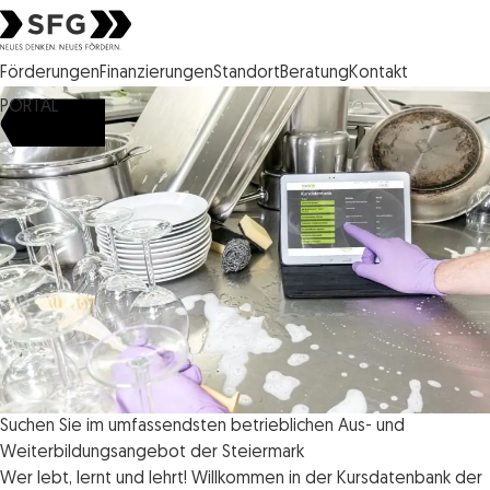
Steirische Wirtschaftsförderungsgesellschaft mbH SFG Logo
Förderungen
Finanzierungen
Standort
Beratung
Kontakt
PORTAL
Suchen Sie im umfassendsten betrieblichen Aus- und
Weiterbildungsangebot der Steiermark
Wer lebt, lernt und lehrt! Willkommen in der Kursdatenbank der