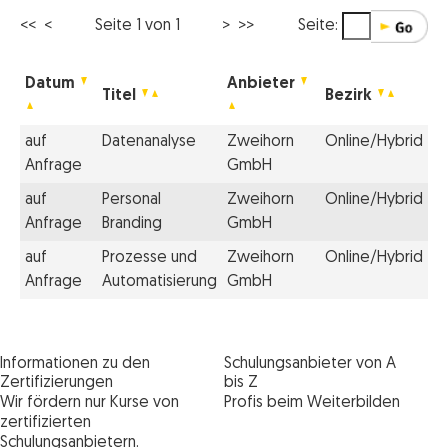
<< <
Seite 1 von 1
> >>
Seite:
Datum
Anbieter
Titel
Bezirk
auf
Datenanalyse
Zweihorn
Online/Hybrid
Anfrage
GmbH
auf
Personal
Zweihorn
Online/Hybrid
Anfrage
Branding
GmbH
auf
Prozesse und
Zweihorn
Online/Hybrid
Anfrage
Automatisierung
GmbH
Informationen zu den
Schulungsanbieter von A
Zertifizierungen
bis Z
Wir fördern nur Kurse von
Profis beim Weiterbilden
zertifizierten
Schulungsanbietern.