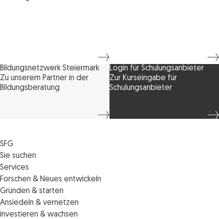
Bildungsnetzwerk Steiermark
Login für Schulungsanbieter
Zu unserem Partner in der
Zur Kurseingabe für
Bildungsberatung
Schulungsanbieter
SFG
Die SFG
Sie suchen
Jobs
Förderungen
Services
Medienservice
Finanzierungen
Veranstaltungen
Forschen & Neues entwickeln
Informiert bleiben
Standortentwicklung
News
Standortcoaching
Gründen & starten
Kontakt
Persönliche Beratung
IMPULS.ST
Terminbuchung Standortcoaching
Startupmark
Ansiedeln & vernetzen
Portal
Horizon Europe: EU-Förderungen für F&E
Startup Mission – Netzwerkreisen
Zukunftstag
investieren & wachsen