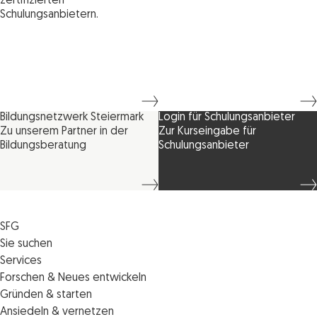
zertifizierten
Schulungsanbietern.
Bildungsnetzwerk Steiermark
Login für Schulungsanbieter
Zu unserem Partner in der
Zur Kurseingabe für
Bildungsberatung
Schulungsanbieter
SFG
Die SFG
Sie suchen
Jobs
Förderungen
Services
Medienservice
Finanzierungen
Veranstaltungen
Forschen & Neues entwickeln
Informiert bleiben
Standortentwicklung
News
Standortcoaching
Gründen & starten
Kontakt
Persönliche Beratung
IMPULS.ST
Terminbuchung Standortcoaching
Startupmark
Ansiedeln & vernetzen