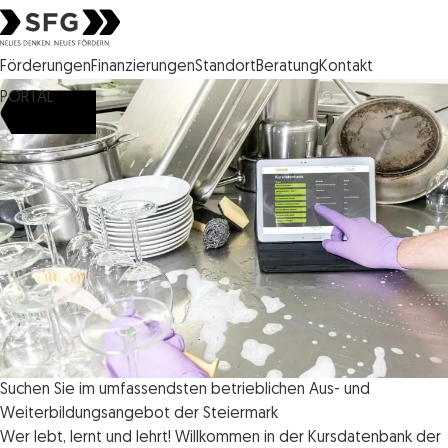
Steirische Wirtschaftsförderungsgesellschaft mbH SFG Logo
Förderungen
Finanzierungen
Standort
Beratung
Kontakt
PORTAL
Suchen Sie im umfassendsten betrieblichen Aus- und
Weiterbildungsangebot der Steiermark
Wer lebt, lernt und lehrt! Willkommen in der Kursdatenbank der