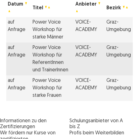
Datum
Anbieter
Titel
Bezirk
auf
Power Voice
VOICE-
Graz-
Anfrage
Workshop für
ACADEMY
Umgebung
starke Männer
auf
Power Voice
VOICE-
Graz-
Anfrage
Workshop für
ACADEMY
Umgebung
ReferentInnen
und TrainerInnen
auf
Power Voice
VOICE-
Graz-
Anfrage
Workshop für
ACADEMY
Umgebung
starke Frauen
Informationen zu den
Schulungsanbieter von A
Zertifizierungen
bis Z
Wir fördern nur Kurse von
Profis beim Weiterbilden