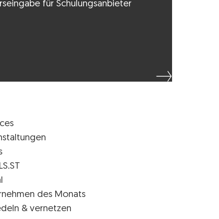
rseingabe für Schulungsanbieter
ices
nstaltungen
s
LS.ST
l
rnehmen des Monats
edeln & vernetzen