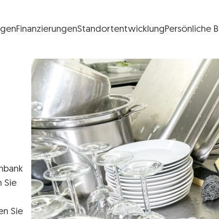
ngen
Finanzierungen
Standortentwicklung
Persönliche 
FG Logo
enbank
n Sie
en Sie