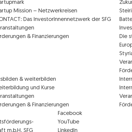
artupmark
Zuku
artup Mission – Netzwerkreisen
Stei
ONTACT: Das InvestorInnennetzwerk der SFG
Batte
ranstaltungen
Inves
rderungen & Finanzierungen
Die s
Euro
Styr
Vera
Förd
sbilden & weiterbilden
Inter
iterbildung und Kurse
Inter
ranstaltungen
Vera
rderungen & Finanzierungen
Förd
Facebook
tsförderungs-
YouTube
aft m.b.H. SFG
LinkedIn