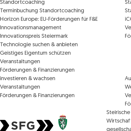
Standortcoaching
St
Terminbuchung Standortcoaching
St
Horizon Europe: EU-Förderungen für F&E
iC
Innovations­management
Ve
Innovationspreis Steiermark
Fö
Technologie suchen & anbieten
Geistiges Eigentum schützen
Veranstaltungen
Förderungen & Finanzierungen
investieren & wachsen
Au
Veranstaltungen
We
Förderungen & Finanzierungen
Ve
Fö
Steirische
Wirtschaf
gesellsch