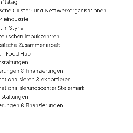
nftstag
rische Cluster- und Netzwerkorganisationen
rieindustrie
t in Styria
teirischen Impulszentren
päische Zusammenarbeit
ian Food Hub
nstaltungen
erungen & Finanzierungen
nationalisieren & exportieren
nationalisierungscenter Steiermark
nstaltungen
erungen & Finanzierungen