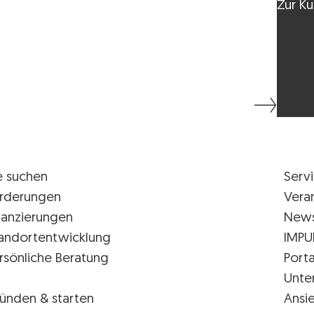
Zur Ku
e suchen
Serv
rderungen
Vera
nanzierungen
New
andortentwicklung
IMPU
rsönliche Beratung
Porta
Unte
ünden & starten
Ansi