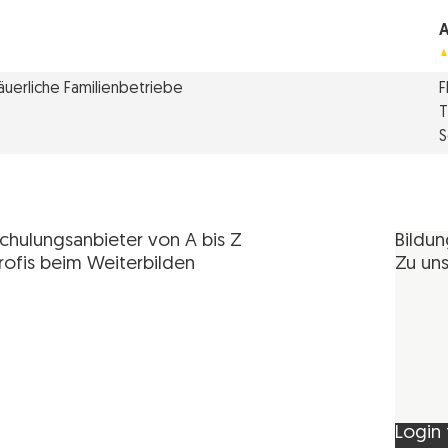
A
Bäuerliche Familienbetriebe
F
T
S
chulungsanbieter von A bis Z
Bildu
rofis beim Weiterbilden
Zu uns
Login 