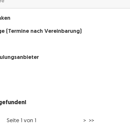
nken
ge (Termine nach Vereinbarung)
h
hulungsanbieter
 gefunden!
Seite 1 von 1
> >>