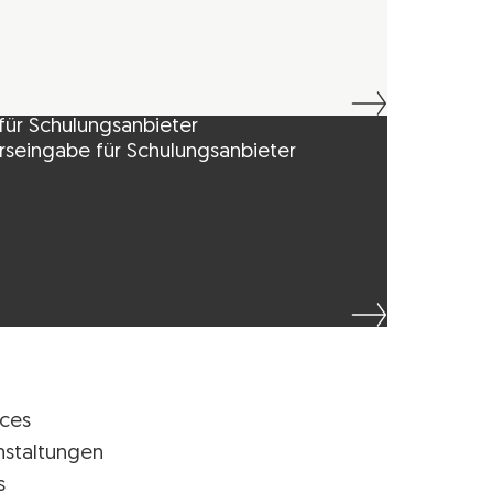
für Schulungsanbieter
rseingabe für Schulungsanbieter
ices
nstaltungen
s