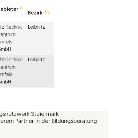
nbieter
Bezirk
fz-Technik
Leibnitz
entrum
rnfels
GmbH
fz-Technik
Leibnitz
entrum
rnfels
GmbH
ngsnetzwerk Steiermark
erem Partner in der Bildungsberatung