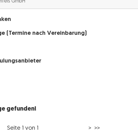
nken
ge (Termine nach Vereinbarung)
h
hulungsanbieter
äge gefunden!
Seite 1 von 1
> >>