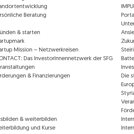
andortentwicklung
IMPU
rsönliche Beratung
Porta
Unte
ünden & starten
Ansi
artupmark
Zuku
artup Mission – Netzwerkreisen
Stei
ONTACT: Das InvestorInnennetzwerk der SFG
Batte
ranstaltungen
Inves
rderungen & Finanzierungen
Die s
Euro
Styr
Vera
Förd
sbilden & weiterbilden
Inter
iterbildung und Kurse
Inter