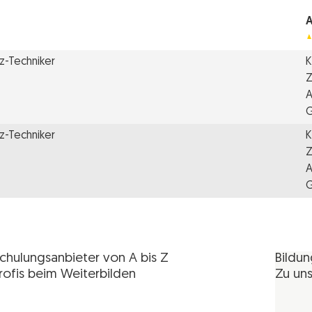
A
Kfz-Techniker
K
Z
A
Kfz-Techniker
K
Z
A
chulungsanbieter von A bis Z
Bildu
rofis beim Weiterbilden
Zu uns