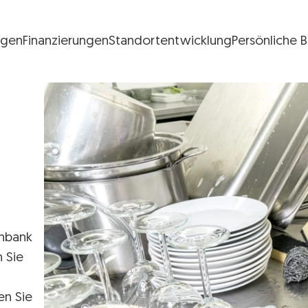
ngen
Finanzierungen
Standortentwicklung
Persönliche 
FG Logo
enbank
n Sie
en Sie