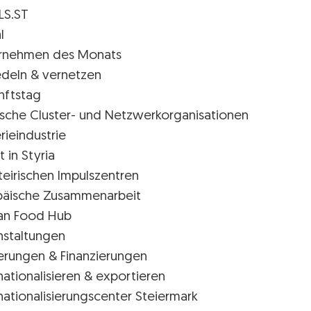
LS.ST
l
rnehmen des Monats
edeln & vernetzen
nftstag
rische Cluster- und Netzwerkorganisationen
rieindustrie
t in Styria
teirischen Impulszentren
päische Zusammenarbeit
ian Food Hub
nstaltungen
erungen & Finanzierungen
nationalisieren & exportieren
nationalisierungscenter Steiermark