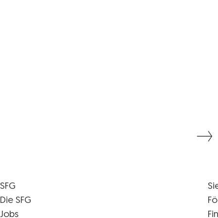
SFG
Si
Die SFG
Fö
Jobs
Fi