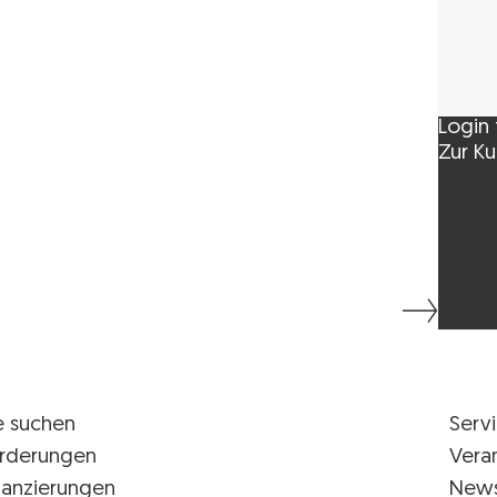
Login 
Zur Ku
e suchen
Serv
rderungen
Vera
nanzierungen
New