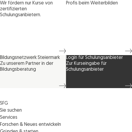
Wir fördern nur Kurse von
Profis beim Weiterbilden
zertifizierten
Schulungsanbietern.
Bildungsnetzwerk Steiermark
Login für Schulungsanbieter
Zu unserem Partner in der
Zur Kurseingabe für
Bildungsberatung
Schulungsanbieter
SFG
Die SFG
Sie suchen
Jobs
Förderungen
Services
Medienservice
Finanzierungen
Veranstaltungen
Forschen & Neues entwickeln
Informiert bleiben
Standortentwicklung
News
Standortcoaching
Gründen & starten