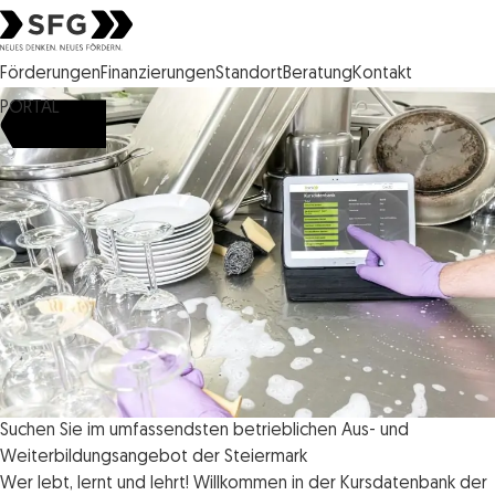
Steirische Wirtschaftsförderungsgesellschaft mbH SFG Logo
Förderungen
Finanzierungen
Standort
Beratung
Kontakt
PORTAL
Suchen Sie im umfassendsten betrieblichen Aus- und
Weiterbildungsangebot der Steiermark
Wer lebt, lernt und lehrt! Willkommen in der Kursdatenbank der