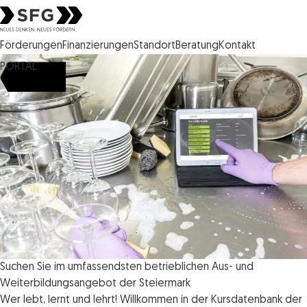
Steirische Wirtschaftsförderungsgesellschaft mbH SFG Logo
Förderungen
Finanzierungen
Standort
Beratung
Kontakt
PORTAL
Suchen Sie im umfassendsten betrieblichen Aus- und
Weiterbildungsangebot der Steiermark
Wer lebt, lernt und lehrt! Willkommen in der Kursdatenbank der