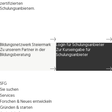
zertifizierten
Schulungsanbietern.
Bildungsnetzwerk Steiermark
Login für Schulungsanbieter
Zu unserem Partner in der
Zur Kurseingabe für
Bildungsberatung
Schulungsanbieter
SFG
Die SFG
Sie suchen
Jobs
Förderungen
Services
Medienservice
Finanzierungen
Veranstaltungen
Forschen & Neues entwickeln
Informiert bleiben
Standortentwicklung
News
Standortcoaching
Gründen & starten