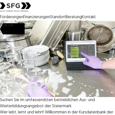
Steirische Wirtschaftsförderungsgesellschaft mbH SFG Logo
Förderungen
Finanzierungen
Standort
Beratung
Kontakt
PORTAL
Suchen Sie im umfassendsten betrieblichen Aus- und
Weiterbildungsangebot der Steiermark
Wer lebt, lernt und lehrt! Willkommen in der Kursdatenbank der