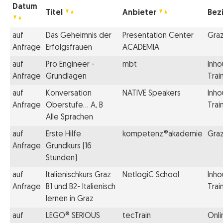
Datum
Titel
Anbieter
Bez
auf
Das Geheimnis der
Presentation Center
Gra
Anfrage
Erfolgsfrauen
ACADEMIA
auf
Pro Engineer -
mbt
Inho
Anfrage
Grundlagen
Trai
auf
Konversation
NATIVE Speakers
Inho
Anfrage
Oberstufe... A, B
Trai
Alle Sprachen
auf
Erste Hilfe
kompetenz®akademie
Gra
Anfrage
Grundkurs (16
Stunden)
auf
Italienischkurs Graz
NetlogiC School
Inho
Anfrage
B1 und B2- Italienisch
Trai
lernen in Graz
auf
LEGO® SERIOUS
tecTrain
Onli