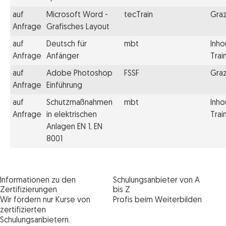
auf
Microsoft Word -
tecTrain
Gra
Anfrage
Grafisches Layout
auf
Deutsch für
mbt
Inho
Anfrage
Anfänger
Trai
auf
Adobe Photoshop
FSSF
Gra
Anfrage
Einführung
auf
Schutzmaßnahmen
mbt
Inho
Anfrage
in elektrischen
Trai
Anlagen EN 1, EN
8001
Informationen zu den
Schulungsanbieter von A
Zertifizierungen
bis Z
Wir fördern nur Kurse von
Profis beim Weiterbilden
zertifizierten
Schulungsanbietern.