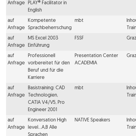
Anfrage
PLAY® Facilitator in
English
auf
Kompetente
mbt
Inho
Anfrage
Sprachbeherrschung
Trai
auf
MS Excel 2003
FSSF
Gra
Anfrage
Einführung
auf
Professionell
Presentation Center
Gra
Anfrage
vorbereitet für den
ACADEMIA
Beruf und für die
Karriere
auf
Basistraining: CAD
mbt
Inho
Anfrage
Technologien,
Trai
CATIA V4/V5, Pro
Engineer 2001
auf
Konversation High
NATIVE Speakers
Inho
Anfrage
level…A,B Alle
Trai
Sprachen