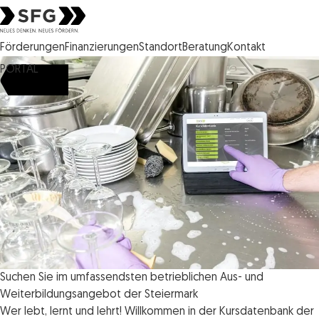
Steirische Wirtschaftsförderungsgesellschaft mbH SFG Logo
Förderungen
Finanzierungen
Standort
Beratung
Kontakt
PORTAL
Suchen Sie im umfassendsten betrieblichen Aus- und
Weiterbildungsangebot der Steiermark
Wer lebt, lernt und lehrt! Willkommen in der Kursdatenbank der