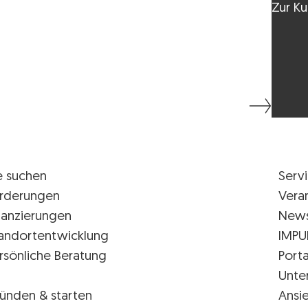
Zur Ku
e suchen
Serv
rderungen
Vera
nanzierungen
New
andortentwicklung
IMPU
rsönliche Beratung
Porta
Unte
ünden & starten
Ansi