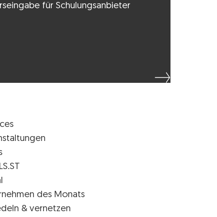
rseingabe für Schulungsanbieter
ices
nstaltungen
s
LS.ST
l
rnehmen des Monats
edeln & vernetzen