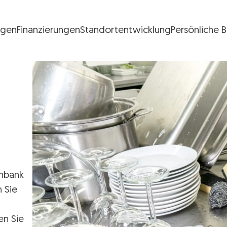
ngen
Finanzierungen
Standortentwicklung
Persönliche 
FG Logo
enbank
n Sie
en Sie