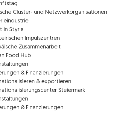
nftstag
rische Cluster- und Netzwerkorganisationen
rieindustrie
t in Styria
teirischen Impulszentren
päische Zusammenarbeit
ian Food Hub
nstaltungen
erungen & Finanzierungen
nationalisieren & exportieren
nationalisierungscenter Steiermark
nstaltungen
erungen & Finanzierungen