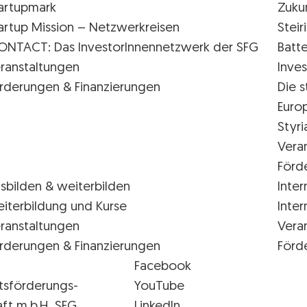
artupmark
Zuku
artup Mission – Netzwerkreisen
Stei
ONTACT: Das InvestorInnennetzwerk der SFG
Batte
ranstaltungen
Inves
rderungen & Finanzierungen
Die s
Euro
Styr
Vera
Förd
sbilden & weiterbilden
Inter
iterbildung und Kurse
Inter
ranstaltungen
Vera
rderungen & Finanzierungen
Förd
Facebook
tsförderungs-
YouTube
aft m.b.H. SFG
LinkedIn