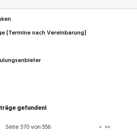
nken
ge (Termine nach Vereinbarung)
h
hulungsanbieter
nträge gefunden!
Seite 370 von 556
>
>>